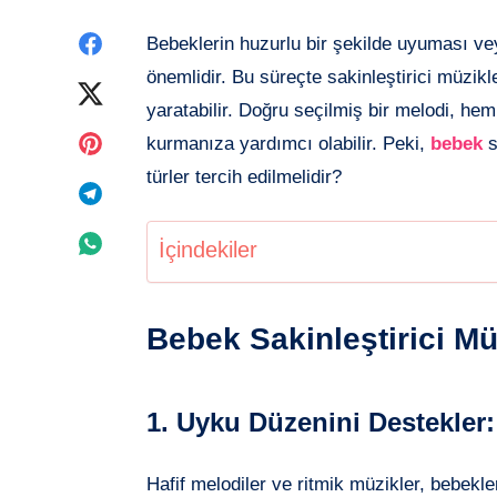
Facebook'de
Bebeklerin huzurlu bir şekilde uyuması ve
önemlidir. Bu süreçte sakinleştirici müzikl
paylaşın
Twitter'de
yaratabilir. Doğru seçilmiş bir melodi, h
paylaşın
Pinterest'de
kurmanıza yardımcı olabilir. Peki,
bebek
s
türler tercih edilmelidir?
paylaşın
Telegram'de
paylaşın
Whatsapp'de
İçindekiler
paylaşın
Bebek Sakinleştirici Mü
1.
Uyku Düzenini Destekler:
Hafif melodiler ve ritmik müzikler, bebekl