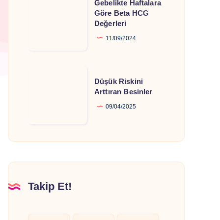
Gebelikte Haftalara
Haftalara
Göre Beta HCG
Değerleri
Göre
Beta
11/09/2024
HCG
Değerleri
Düşük
Düşük Riskini
Riskini
Arttıran Besinler
Arttıran
09/04/2025
Besinler
Takip Et!