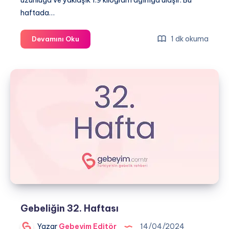
uzunluğa ve yaklaşık 1.9 kilogram ağırlığa ulaşır. Bu
haftada…
Gebeliğin
1 dk okuma
Devamını Oku
33.
Haftası
Gebeliğin 32. Haftası
Yazar
Gebeyim Editör
14/04/2024