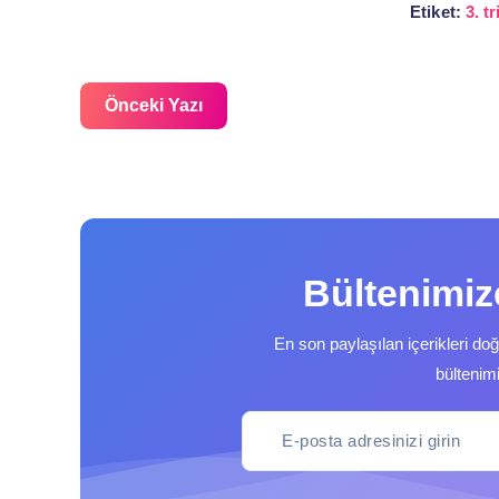
Etiket:
3. t
Önceki Yazı
Bültenimi
En son paylaşılan içerikleri do
bültenim