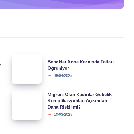
Bebekler
Bebekler Anne Karnında Tatları
r
Anne
Öğreniyor
Karnında
09/04/2025
Tatları
Öğreniyor
Migreni
Migreni Olan Kadınlar Gebelik
Komplikasyonları Açısından
Olan
Daha Riskli mi?
Kadınlar
18/03/2025
Gebelik
Komplikasyonları