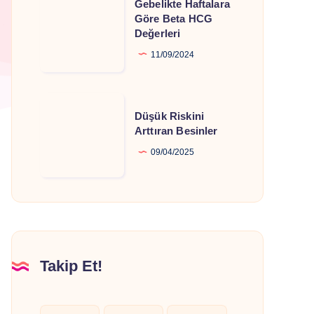
Gebelikte Haftalara
Haftalara
Göre Beta HCG
Değerleri
Göre
Beta
11/09/2024
HCG
Değerleri
Düşük
Düşük Riskini
Riskini
Arttıran Besinler
Arttıran
09/04/2025
Besinler
Takip Et!