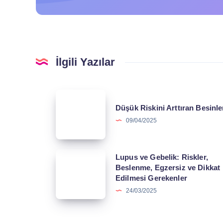
İlgili Yazılar
Düşük
Düşük Riskini Arttıran Besinle
Riskini
09/04/2025
Arttıran
Besinler
Lupus
Lupus ve Gebelik: Riskler,
Beslenme, Egzersiz ve Dikkat
ve
Edilmesi Gerekenler
Gebelik:
24/03/2025
Riskler,
Beslenme,