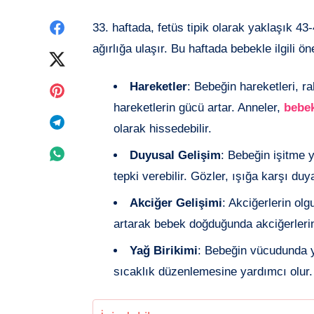
Facebook'de
33. haftada, fetüs tipik olarak yaklaşık 4
ağırlığa ulaşır. Bu haftada bebekle ilgili ö
paylaşın
Twitter'de
paylaşın
Hareketler
: Bebeğin hareketleri, ra
Pinterest'de
hareketlerin gücü artar. Anneler,
bebe
paylaşın
Telegram'de
olarak hissedebilir.
paylaşın
Whatsapp'de
Duyusal Gelişim
: Bebeğin işitme 
tepki verebilir. Gözler, ışığa karşı duy
paylaşın
Akciğer Gelişimi
: Akciğerlerin ol
artarak bebek doğduğunda akciğerlerin 
Yağ Birikimi
: Bebeğin vücudunda y
sıcaklık düzenlemesine yardımcı olur.