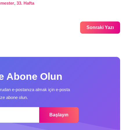
rimester
,
33. Hafta
Sonraki Yazı
ze Abone Olun
ğrudan e-postanıza almak için e-posta
ize abone olun.
Başlayın