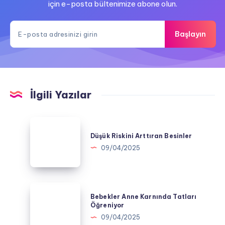
için e-posta bültenimize abone olun.
Başlayın
İlgili Yazılar
Düşük
Riskini
Düşük Riskini Arttıran Besinler
Arttıran
09/04/2025
Besinler
Bebekler
Bebekler Anne Karnında Tatları
Anne
Öğreniyor
Karnında
09/04/2025