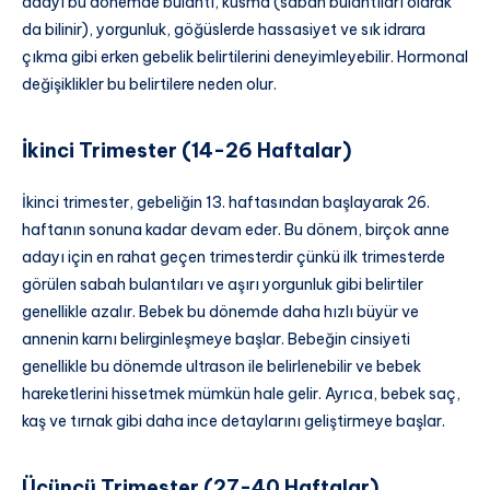
adayı bu dönemde bulantı, kusma (sabah bulantıları olarak
da bilinir), yorgunluk, göğüslerde hassasiyet ve sık idrara
çıkma gibi erken gebelik belirtilerini deneyimleyebilir. Hormonal
değişiklikler bu belirtilere neden olur.
İkinci Trimester (14-26 Haftalar)
İkinci trimester, gebeliğin 13. haftasından başlayarak 26.
haftanın sonuna kadar devam eder. Bu dönem, birçok anne
adayı için en rahat geçen trimesterdir çünkü ilk trimesterde
görülen sabah bulantıları ve aşırı yorgunluk gibi belirtiler
genellikle azalır. Bebek bu dönemde daha hızlı büyür ve
annenin karnı belirginleşmeye başlar. Bebeğin cinsiyeti
genellikle bu dönemde ultrason ile belirlenebilir ve bebek
hareketlerini hissetmek mümkün hale gelir. Ayrıca, bebek saç,
kaş ve tırnak gibi daha ince detaylarını geliştirmeye başlar.
Üçüncü Trimester (27-40 Haftalar)