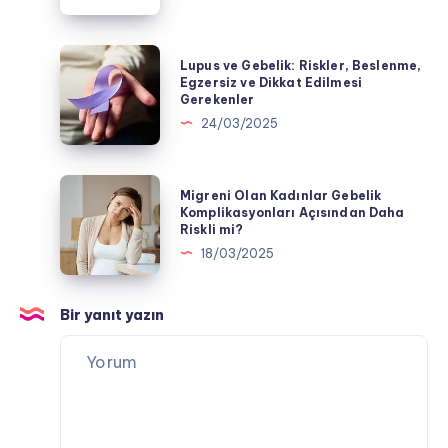
Tatları
Öğreniyor
Lupus
Lupus ve Gebelik: Riskler, Beslenme,
ve
Egzersiz ve Dikkat Edilmesi
Gerekenler
Gebelik:
24/03/2025
Riskler,
Beslenme,
Egzersiz
Migreni
Migreni Olan Kadınlar Gebelik
ve
Olan
Komplikasyonları Açısından Daha
Riskli mi?
Dikkat
Kadınlar
18/03/2025
Edilmesi
Gebelik
Gerekenler
Komplikasyonları
Açısından
Bir yanıt yazın
Daha
Riskli
mi?