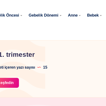
lik Öncesi
Gebelik Dönemi
Anne
Bebek
1. trimester
eti içeren yazı sayısı
15
eşfedin