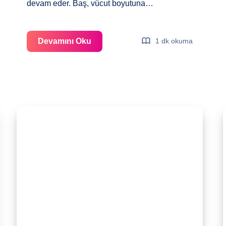
devam eder. Baş, vücut boyutuna…
Gebeliğin
Devamını Oku
1 dk okuma
10.
Haftası