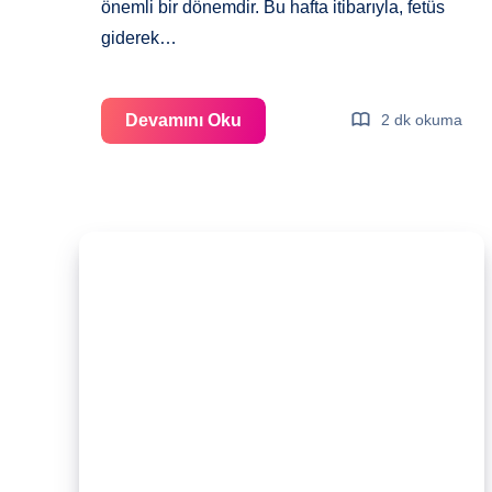
önemli bir dönemdir. Bu hafta itibarıyla, fetüs
giderek…
Gebeliğin
Devamını Oku
2 dk okuma
11.
Haftası