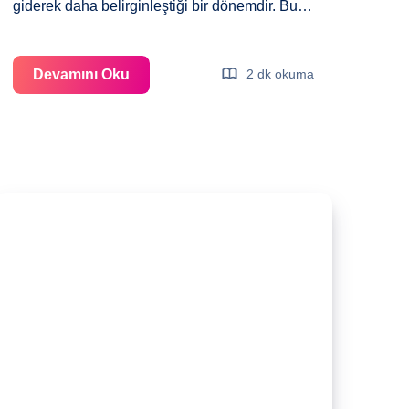
giderek daha belirginleştiği bir dönemdir. Bu…
Gebeliğin
Devamını Oku
2 dk okuma
9.
Haftası