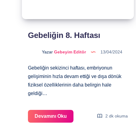
Gebeliğin 8. Haftası
Yazar
Gebeyim Editör
13/04/2024
Gebeliğin sekizinci haftası, embriyonun
gelişiminin hızla devam ettiği ve dışa dönük
fiziksel özelliklerinin daha belirgin hale
geldiği…
Gebeliğin
Devamını Oku
2 dk okuma
8.
Haftası