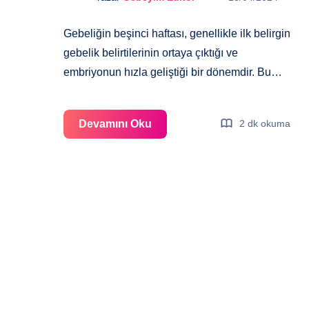
Gebeliğin beşinci haftası, genellikle ilk belirgin
gebelik belirtilerinin ortaya çıktığı ve
embriyonun hızla geliştiği bir dönemdir. Bu…
Gebeliğin
Devamını Oku
2 dk okuma
5.
Haftası