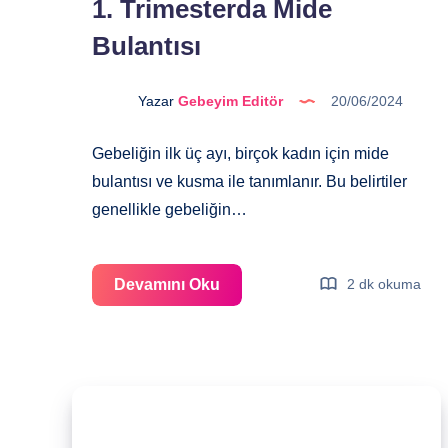
1. Trimesterda Mide
Bulantısı
Yazar
Gebeyim Editör
20/06/2024
Gebeliğin ilk üç ayı, birçok kadın için mide
bulantısı ve kusma ile tanımlanır. Bu belirtiler
genellikle gebeliğin…
1.
Devamını Oku
2 dk okuma
Trimesterda
Mide
Bulantısı