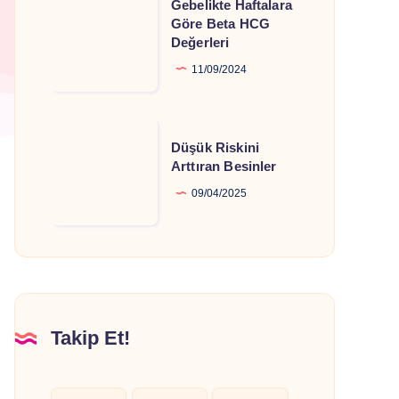
Gebelikte Haftalara
Haftalara
Göre Beta HCG
Değerleri
Göre
Beta
11/09/2024
HCG
Değerleri
Düşük
Düşük Riskini
Riskini
Arttıran Besinler
Arttıran
09/04/2025
Besinler
Takip Et!