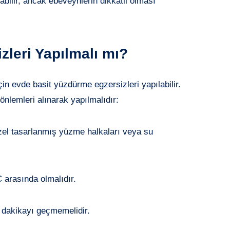
abilir, ancak ebeveynlerin dikkatli olması
leri Yapılmalı mı?
n evde basit yüzdürme egzersizleri yapılabilir.
önlemleri alınarak yapılmalıdır:
zel tasarlanmış yüzme halkaları veya su
 arasında olmalıdır.
5 dakikayı geçmemelidir.