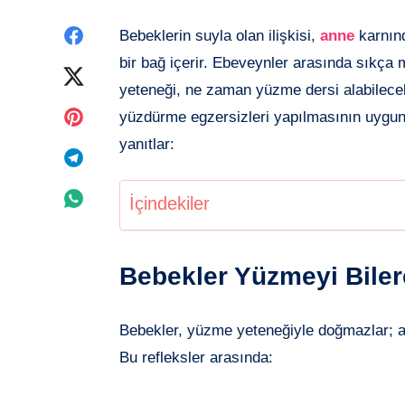
Facebook'de
Bebeklerin suyla olan ilişkisi,
anne
karnınd
bir bağ içerir. Ebeveynler arasında sıkça
paylaşın
Twitter'de
yeteneği, ne zaman yüzme dersi alabilece
paylaşın
Pinterest'de
yüzdürme egzersizleri yapılmasının uygunl
yanıtlar:
paylaşın
Telegram'de
paylaşın
Whatsapp'de
İçindekiler
paylaşın
Bebekler Yüzmeyi Biler
Bebekler, yüzme yeteneğiyle doğmazlar; an
Bu refleksler arasında: