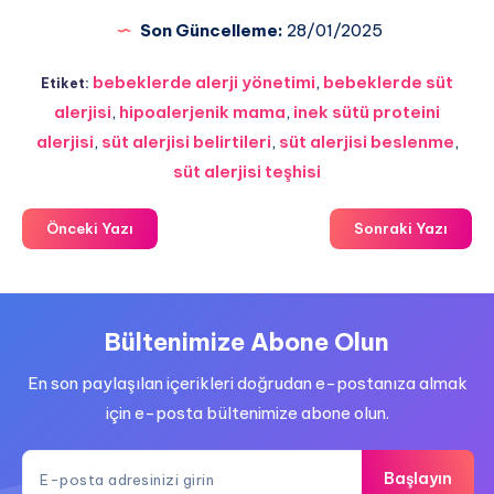
Son Güncelleme:
28/01/2025
bebeklerde alerji yönetimi
,
bebeklerde süt
Etiket:
alerjisi
,
hipoalerjenik mama
,
inek sütü proteini
alerjisi
,
süt alerjisi belirtileri
,
süt alerjisi beslenme
,
süt alerjisi teşhisi
Önceki Yazı
Sonraki Yazı
Bültenimize Abone Olun
En son paylaşılan içerikleri doğrudan e-postanıza almak
için e-posta bültenimize abone olun.
Başlayın