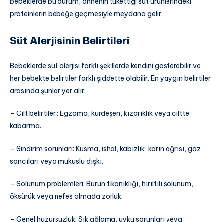
bebeklerde bu durum, annenin tükettiği süt ürünlerindeki
proteinlerin bebeğe geçmesiyle meydana gelir.
Süt Alerjisinin Belirtileri
Bebeklerde süt alerjisi farklı şekillerde kendini gösterebilir ve
her bebekte belirtiler farklı şiddette olabilir. En yaygın belirtiler
arasında şunlar yer alır:
– Cilt belirtileri: Egzama, kurdeşen, kızarıklık veya ciltte
kabarma.
– Sindirim sorunları: Kusma, ishal, kabızlık, karın ağrısı, gaz
sancıları veya mukuslu dışkı.
– Solunum problemleri: Burun tıkanıklığı, hırıltılı solunum,
öksürük veya nefes almada zorluk.
– Genel huzursuzluk: Sık ağlama, uyku sorunları veya