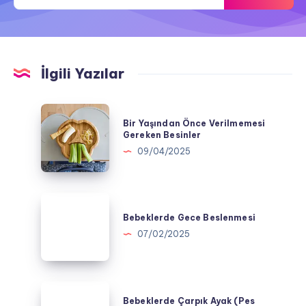
İlgili Yazılar
Bir
Bir Yaşından Önce Verilmemesi
Yaşından
Gereken Besinler
Önce
09/04/2025
Verilmemesi
Gereken
Besinler
Bebeklerde
Gece
Bebeklerde Gece Beslenmesi
Beslenmesi
07/02/2025
Bebeklerde
Bebeklerde Çarpık Ayak (Pes
Çarpık