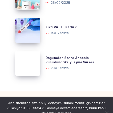
Geçici
26/02/2025
Hemoroid
Nedenleri
ve
Zika
Çözümleri
Virüsü
Zika Virüsü Nedir?
Nedir?
14/02/2025
Doğumdan
Doğumdan Sonra Annenin
Sonra
Vücudundaki İyileşme Süreci
Annenin
29/01/2025
Vücudundaki
İyileşme
Süreci
Web sitemizde size en iyi deneyimi sunabilmemiz için çerezleri
kullanıyoruz. Bu siteyi kullanmaya devam ederseniz, bunu kabul
Tüm hakları saklıdır gebeyim.com.tr