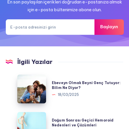
En son paylaşılan içerikleri doğrudan e-postanıza almak
için e-posta bültenimize abone olun.
Başlayın
İlgili Yazılar
Ebeveyn
Ebeveyn Olmak Beyni Genç Tutuyor:
Olmak
Bilim Ne Diyor?
Beyni
18/03/2025
Genç
Tutuyor:
Bilim
Doğum
Doğum Sonrası Geçici Hemoroid
Ne
Sonrası
Nedenleri ve Çözümleri
Diyor?