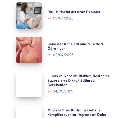
Düşük
Riskini
Düşük Riskini Arttıran Besinler
Arttıran
09/04/2025
Besinler
Bebekler
Bebekler Anne Karnında Tatları
Anne
Öğreniyor
Karnında
09/04/2025
Tatları
Öğreniyor
Lupus
Lupus ve Gebelik: Riskler, Beslenme,
ve
Egzersiz ve Dikkat Edilmesi
Gerekenler
Gebelik:
24/03/2025
Riskler,
Beslenme,
Egzersiz
Migreni
Migreni Olan Kadınlar Gebelik
ve
Olan
Komplikasyonları Açısından Daha