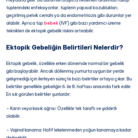
meydana gelir. Bu durumun başlıca nedenleri arasında fallop
tüplerindeki enfeksiyonlar, tüplerin yapısal bozuklukları,
geçirilmiş pelvik cerrahi ya da endometriozis gibi durumlar yer
alabilir. Ayrıca tüp
bebek
(IVF) gibi bazı yardımcı üreme
teknikleri de ektopik gebelik riskini artırabilir.
Ektopik Gebeliğin Belirtileri Nelerdir?
Ektopik gebelik, özellikle erken dönemde normal bir gebelik
gibi başlayabilir. Ancak döllenmiş yumurta uygun bir yerde
gelişmediği için ilerleyen süreçte bazı belirtiler ortaya çıkar. Bu
belirtiler genellikle gebeliğin 6. ile 8. haftası arasında fark edilir.
En sık görülen belirtiler şunlardır:
– Karın veya kasık ağrısı: Özellikle tek taraflı ve şiddetli
olabilir.
– Vajinal kanama: Hafif lekelenmeden yoğun kanamaya kadar
değişebilir.