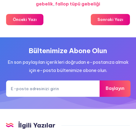
gebelik
,
fallop tüpü gebeliği
Önceki Yazı
Sonraki Yazı
Bültenimize Abone Olun
En son paylaşılan içerikleri doğrudan e-postanıza almak
için e-posta bültenimize abone olun.
Başlayın
İlgili Yazılar