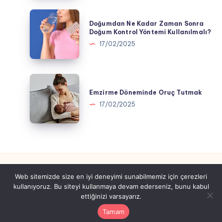
Doğumdan
Doğumdan Ne Kadar Zaman Sonra
Ne
Doğum Kontrol Yöntemi Kullanılmalı?
Kadar
17/02/2025
Zaman
Sonra
Doğum
Emzirme
Kontrol
Döneminde
Emzirme Döneminde Oruç Tutmak
Yöntemi
Oruç
17/02/2025
Kullanılmalı?
Tutmak
Web sitemizde size en iyi deneyimi sunabilmemiz için çerezleri
kullanıyoruz. Bu siteyi kullanmaya devam ederseniz, bunu kabul
Tüm hakları saklıdır gebeyim.com.tr
ettiğinizi varsayarız.
Tamam