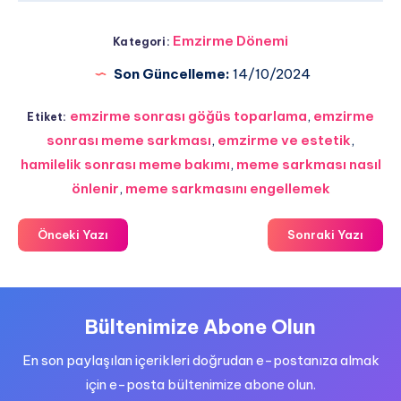
Emzirme Dönemi
Kategori:
Son Güncelleme:
14/10/2024
emzirme sonrası göğüs toparlama
,
emzirme
Etiket:
sonrası meme sarkması
,
emzirme ve estetik
,
hamilelik sonrası meme bakımı
,
meme sarkması nasıl
önlenir
,
meme sarkmasını engellemek
Önceki Yazı
Sonraki Yazı
Bültenimize Abone Olun
En son paylaşılan içerikleri doğrudan e-postanıza almak
için e-posta bültenimize abone olun.