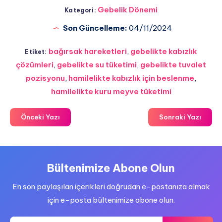
Gebelik Dönemi
Kategori:
Son Güncelleme:
04/11/2024
bağırsak hareketleri
,
gebelikte kabızlık
Etiket:
çözümleri
,
gebelikte su tüketimi
,
gebelikte tuvalet
pozisyonu
,
hamilelikte kabızlık için beslenme
,
hamilelikte kuru meyve tüketimi
Önceki Yazı
Sonraki Yazı
Bültenimize Abone Olun
En son paylaşılan içerikleri doğrudan e-postanıza almak
için e-posta bültenimize abone olun.