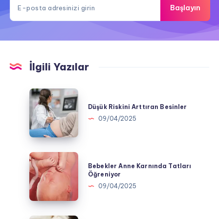
Başlayın
İlgili Yazılar
Düşük
Riskini
Düşük Riskini Arttıran Besinler
Arttıran
09/04/2025
Besinler
Bebekler
Bebekler Anne Karnında Tatları
Anne
Öğreniyor
Karnında
09/04/2025
Tatları
Öğreniyor