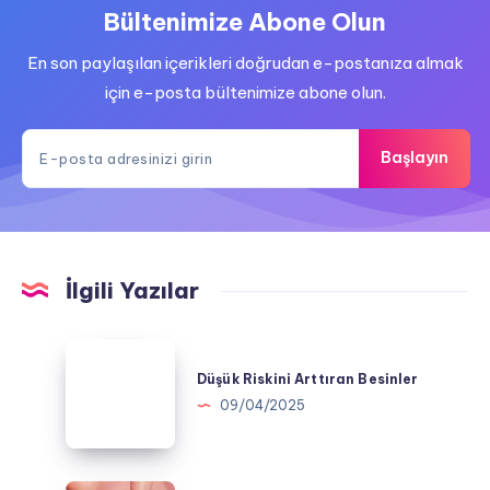
Bültenimize Abone Olun
En son paylaşılan içerikleri doğrudan e-postanıza almak
için e-posta bültenimize abone olun.
Başlayın
İlgili Yazılar
Düşük
Riskini
Düşük Riskini Arttıran Besinler
Arttıran
09/04/2025
Besinler