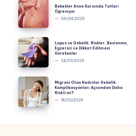
Bebekler
Bebekler Anne Karnında Tatları
Anne
Öğreniyor
Karnında
09/04/2025
Tatları
Öğreniyor
Lupus
Lupus ve Gebelik: Riskler, Beslenme,
ve
Egzersiz ve Dikkat Edilmesi
Gerekenler
Gebelik:
24/03/2025
Riskler,
Beslenme,
Egzersiz
Migreni
Migreni Olan Kadınlar Gebelik
ve
Olan
Komplikasyonları Açısından Daha
Riskli mi?
Dikkat
Kadınlar
18/03/2025
Edilmesi
Gebelik
Gerekenler
Komplikasyonları
Açısından
Daha
Riskli