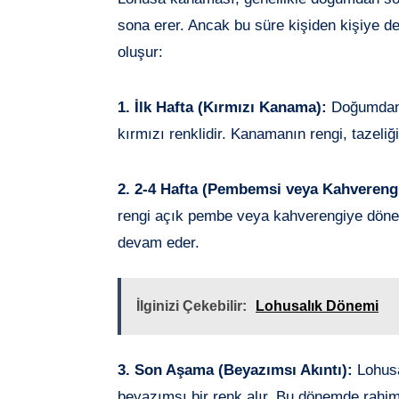
sona erer. Ancak bu süre kişiden kişiye 
oluşur:
1. İlk Hafta (Kırmızı Kanama):
Doğumdan 
kırmızı renklidir. Kanamanın rengi, tazeli
2. 2-4 Hafta (Pembemsi veya Kahverengi
rengi açık pembe veya kahverengiye dön
devam eder.
İlginizi Çekebilir:
Lohusalık Dönemi
3. Son Aşama (Beyazımsı Akıntı):
Lohusa
beyazımsı bir renk alır. Bu dönemde rahi