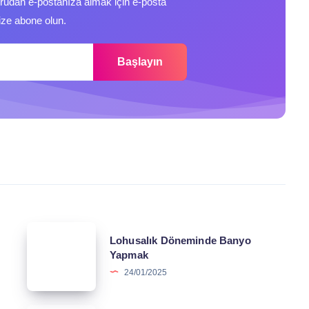
ğrudan e-postanıza almak için e-posta
ize abone olun.
Başlayın
Lohusalık
Lohusalık Döneminde Banyo
Döneminde
Yapmak
Banyo
24/01/2025
Yapmak