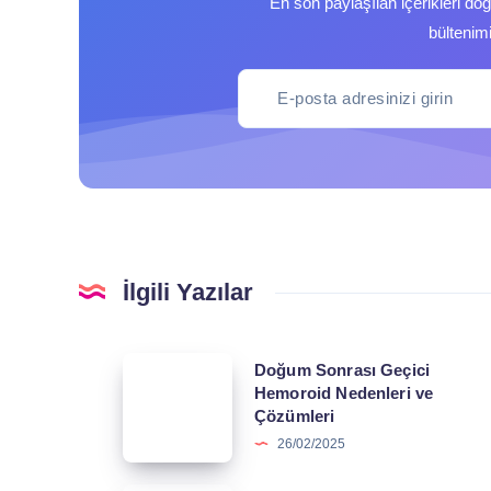
En son paylaşılan içerikleri do
bültenim
İlgili Yazılar
Doğum
Doğum Sonrası Geçici
Hemoroid Nedenleri ve
Sonrası
Çözümleri
Geçici
26/02/2025
Hemoroid
Nedenleri