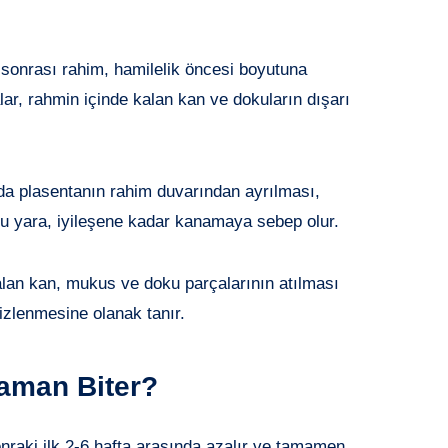
onrası rahim, hamilelik öncesi boyutuna
ar, rahmin içinde kalan kan ve dokuların dışarı
a plasentanın rahim duvarından ayrılması,
u yara, iyileşene kadar kanamaya sebep olur.
an kan, mukus ve doku parçalarının atılması
izlenmesine olanak tanır.
aman Biter?
raki ilk 2-6 hafta arasında azalır ve tamamen