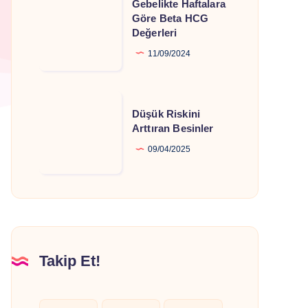
Gebelikte Haftalara
Haftalara
Göre Beta HCG
Değerleri
Göre
Beta
11/09/2024
HCG
Değerleri
Düşük
Düşük Riskini
Riskini
Arttıran Besinler
Arttıran
09/04/2025
Besinler
Takip Et!