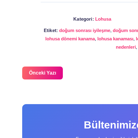
Kategori:
Lohusa
Etiket:
doğum sonrası iyileşme
,
doğum sonr
lohusa dönemi kanama
,
lohusa kanaması
,
l
nedenleri
Önceki Yazı
Bültenimi