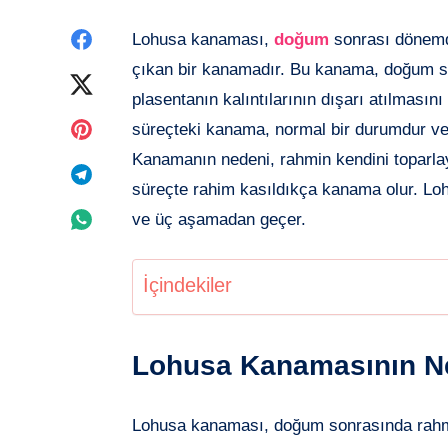
Facebook'de
Lohusa kanaması,
doğum
sonrası dönemd
çıkan bir kanamadır. Bu kanama, doğum sı
paylaşın
Twitter'de
plasentanın kalıntılarının dışarı atılmasın
paylaşın
Pinterest'de
süreçteki kanama, normal bir durumdur v
Kanamanın nedeni, rahmin kendini toparl
paylaşın
Telegram'de
süreçte rahim kasıldıkça kanama olur. Lohu
paylaşın
Whatsapp'de
ve üç aşamadan geçer.
paylaşın
İçindekiler
Lohusa Kanamasının Ne
Lohusa kanaması, doğum sonrasında rahmin