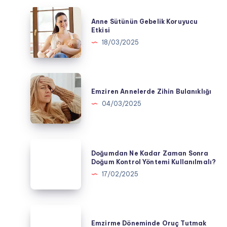
Anne
Anne Sütünün Gebelik Koruyucu
Sütünün
Etkisi
Gebelik
18/03/2025
Koruyucu
Etkisi
Emziren
Annelerde
Emziren Annelerde Zihin Bulanıklığı
Zihin
04/03/2025
Bulanıklığı
Doğumdan
Doğumdan Ne Kadar Zaman Sonra
Ne
Doğum Kontrol Yöntemi Kullanılmalı?
Kadar
17/02/2025
Zaman
Sonra
Doğum
Emzirme
Kontrol
Döneminde
Emzirme Döneminde Oruç Tutmak