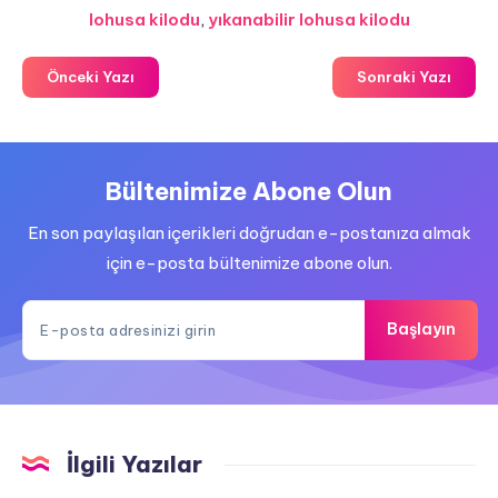
lohusa kilodu
,
yıkanabilir lohusa kilodu
Önceki Yazı
Sonraki Yazı
Bültenimize Abone Olun
En son paylaşılan içerikleri doğrudan e-postanıza almak
için e-posta bültenimize abone olun.
Başlayın
İlgili Yazılar