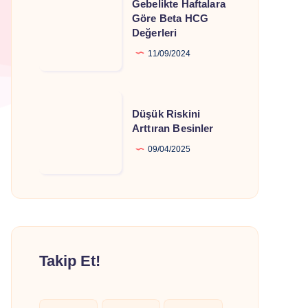
Gebelikte Haftalara
Haftalara
Göre Beta HCG
Değerleri
Göre
Beta
11/09/2024
HCG
Değerleri
Düşük
Düşük Riskini
Riskini
Arttıran Besinler
Arttıran
09/04/2025
Besinler
Takip Et!