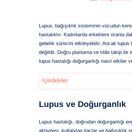
Facebook'de
Lupus, bağışıklık sisteminin vücudun kend
hastalıktır. Kadınlarda erkeklere oranla d
paylaşın
Twitter'de
gebelik sürecini etkileyebilir. Ancak lupu
paylaşın
Pinterest'de
değildir. Doğru planlama ve tıbbi takip ile
lupus hastalığı doğurganlığı nasıl etkiler
paylaşın
Telegram'de
paylaşın
Whatsapp'de
İçindekiler
paylaşın
Lupus ve Doğurganlık
Lupus hastalığı, doğrudan doğurganlığı eng
aktivitesi, kullanılan ilaçlar ve bağışıklık