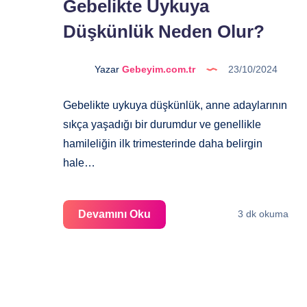
Gebelikte Uykuya
Düşkünlük Neden Olur?
Yazar
Gebeyim.com.tr
23/10/2024
Gebelikte uykuya düşkünlük, anne adaylarının
sıkça yaşadığı bir durumdur ve genellikle
hamileliğin ilk trimesterinde daha belirgin
hale…
Gebelikte
Devamını Oku
3 dk okuma
Uykuya
Düşkünlük
Neden
Olur?