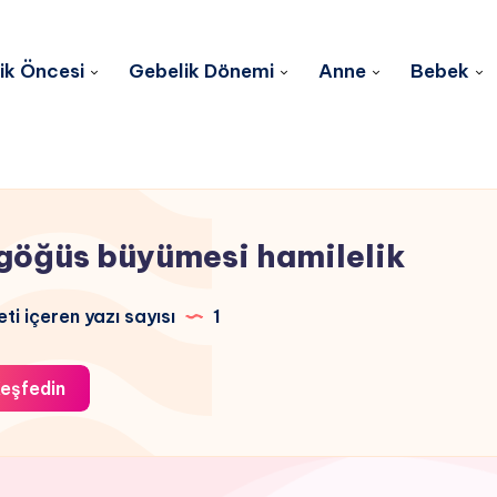
ik Öncesi
Gebelik Dönemi
Anne
Bebek
göğüs büyümesi hamilelik
eti içeren yazı sayısı
1
eşfedin