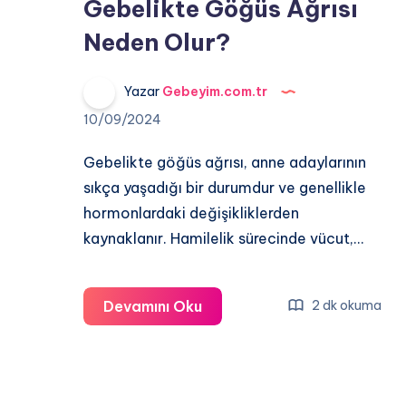
Gebelikte Göğüs Ağrısı
Neden Olur?
Yazar
Gebeyim.com.tr
10/09/2024
Gebelikte göğüs ağrısı, anne adaylarının
sıkça yaşadığı bir durumdur ve genellikle
hormonlardaki değişikliklerden
kaynaklanır. Hamilelik sürecinde vücut,…
Gebelikte
Devamını Oku
2 dk okuma
Göğüs
Ağrısı
Neden