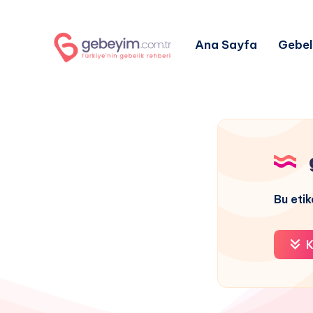
Ana Sayfa
Gebel
Bu etik
K