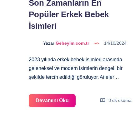
Son Zamanların En
Popüler Erkek Bebek
İsimleri
Yazar
Gebeyim.com.tr
14/10/2024
2023 yılında erkek bebek isimleri arasında
geleneksel ve modern isimlerin dengeli bir
şekilde tercih edildiği görülüyor. Aileler…
Son
Devamını Oku
3 dk okuma
Zamanların
En
Popüler
Erkek