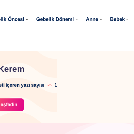
lik Öncesi
Gebelik Dönemi
Anne
Bebek
Kerem
eti içeren yazı sayısı
1
eşfedin