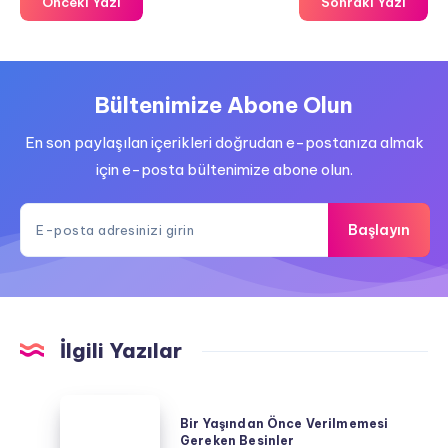
Önceki Yazı
Sonraki Yazı
Bültenimize Abone Olun
En son paylaşılan içerikleri doğrudan e-postanıza almak
için e-posta bültenimize abone olun.
Başlayın
İlgili Yazılar
Bir
Bir Yaşından Önce Verilmemesi
Yaşından
Gereken Besinler