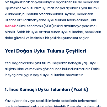
örttüğünüz battaniyeyi kolayca açabilirler. Bu da bebeklerin
üşümesine ve huzursuz uyumasına yol açabilir. Uyku tulumu
kullanmak, bu sorunu ortadan kaldırır. Ayrıca, bebeklerin
üzerine örtü örtmek yerine uyku tulumu tercih edilmesi, ani
bebek
ölümü sendromu (SIDS) riskini azaltmaya yardımcı
olabilir. Sabit bir uyku ortamı sunan uyku tulumları, bebeklerin
daha güvenli ve kesintisiz bir şekilde uyumasını sağlar.
Yeni Doğan Uyku Tulumu Çeşitleri
Yeni doğanlar için uyku tulumu seçerken bebeğin yaşı, uyku
alışkanlıkları ve mevsim göz önünde bulundurulmalıdır. Farklı
ihtiyaçlara uygun çeşitli uyku tulumları mevcuttur.
1. İnce Kumaşlı Uyku Tulumları (Yazlık)
Yaz aylarında veya sıcak iklimlerde bebeklerin terlememesi
için ince kumaşlı uyku tulumları idealdir. Pamuklu ya da muslin