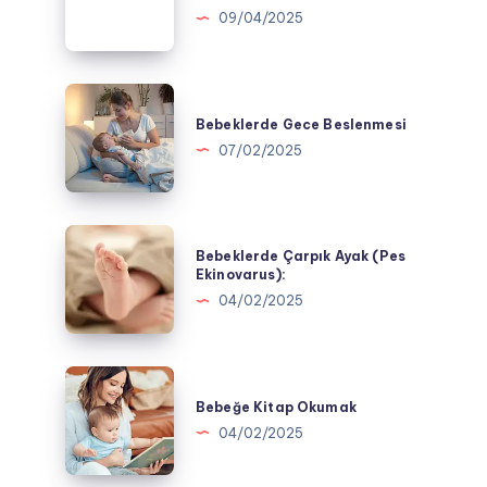
Önce
09/04/2025
Verilmemesi
Gereken
Besinler
Bebeklerde
Gece
Bebeklerde Gece Beslenmesi
Beslenmesi
07/02/2025
Bebeklerde
Bebeklerde Çarpık Ayak (Pes
Çarpık
Ekinovarus):
Ayak
04/02/2025
(Pes
Ekinovarus):
Bebeğe
Kitap
Bebeğe Kitap Okumak
Okumak
04/02/2025