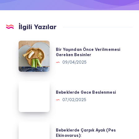
İlgili Yazılar
Bir
Bir Yaşından Önce Verilmemesi
Yaşından
Gereken Besinler
Önce
09/04/2025
Verilmemesi
Gereken
Besinler
Bebeklerde
Gece
Bebeklerde Gece Beslenmesi
Beslenmesi
07/02/2025
Bebeklerde
Bebeklerde Çarpık Ayak (Pes
Çarpık
Ekinovarus):