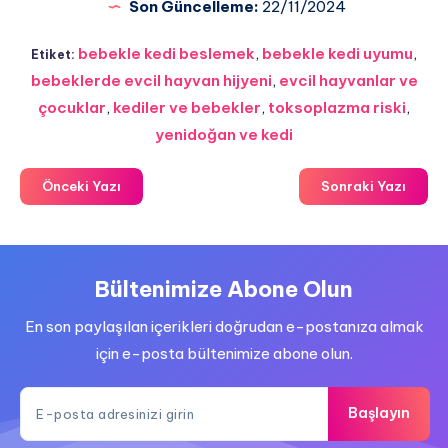
Son Güncelleme:
22/11/2024
bebekle kedi beslemek
,
bebekle kedi uyumu
,
Etiket:
bebeklerde evcil hayvan hijyeni
,
evcil hayvanlar ve
çocuklar
,
kediler ve bebekler
,
toksoplazma riski
,
yenidoğan ve kedi
Önceki Yazı
Sonraki Yazı
Bültenimize Abone Olun
En son paylaşılan içerikleri doğrudan e-postanıza almak
için e-posta bültenimize abone olun.
Başlayın