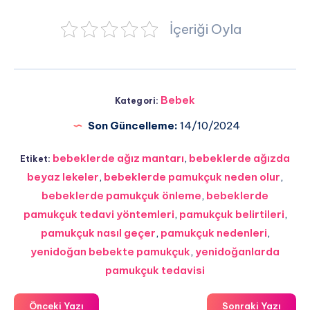
İçeriği Oyla
Bebek
Kategori:
Son Güncelleme:
14/10/2024
bebeklerde ağız mantarı
,
bebeklerde ağızda
Etiket:
beyaz lekeler
,
bebeklerde pamukçuk neden olur
,
bebeklerde pamukçuk önleme
,
bebeklerde
pamukçuk tedavi yöntemleri
,
pamukçuk belirtileri
,
pamukçuk nasıl geçer
,
pamukçuk nedenleri
,
yenidoğan bebekte pamukçuk
,
yenidoğanlarda
pamukçuk tedavisi
Önceki Yazı
Sonraki Yazı