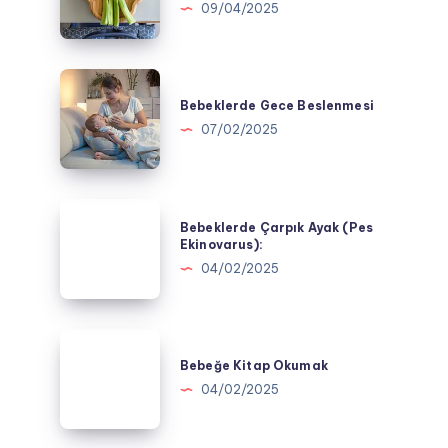
09/04/2025
Verilmemesi
Gereken
Besinler
Bebeklerde
Gece
Bebeklerde Gece Beslenmesi
Beslenmesi
07/02/2025
Bebeklerde
Bebeklerde Çarpık Ayak (Pes
Çarpık
Ekinovarus):
Ayak
04/02/2025
(Pes
Ekinovarus):
Bebeğe
Kitap
Bebeğe Kitap Okumak
Okumak
04/02/2025