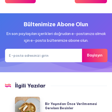
Bültenimize Abone Olun
En son paylaşılan içerikleri doğrudan e-postanıza almak
için e-posta bültenimize abone olun.
Başlayın
İlgili Yazılar
Bir
Bir Yaşından Önce Verilmemesi
Yaşından
Gereken Besinler
Önce