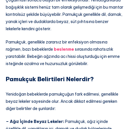
çoğalması sonucu oluşan bir enfeksiyondur. Yenidoğanlarda
bağışıklık sistemi henüz tam olarak gelişmediği için bu mantar
kontrolsüz şekilde büyüyebilir. Pamukçuk genellikle dil, damak,
yanak içleri ve dudaklarda beyaz, süt pıhtısına benzer
lekelerle kendini gösterir.
Pamukçuk, genellikle zararsız bir enfeksiyon olmasına
rağmen, bazı bebeklerde
beslenme
sırasında rahatsızlık
yaratabilir. Bebeğin ağzında acı hissi oluşturduğu için emme
isteğinde azalma ve huzursuzluk görülebilir.
Pamukçuk Belirtileri Nelerdir?
Yenidoğan bebeklerde pamukçuğun fark edilmesi, genellikle
beyaz lekeler sayesinde olur. Ancak dikkat edilmesi gereken
diğer belirtiler de şunlardır:
– Ağız İçinde Beyaz Lekeler:
Pamukçuk, ağız içinde
özellikle dil, yanakların içi, damak ve dudak bölgelerinde