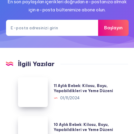
En son paylaşılan içerikleri doğrudan e-postanıza almak
için e-posta bültenimize abone olun.
Başlayın
İlgili Yazılar
11
11 Aylık Bebek: Kilosu, Boyu,
Aylık
Yapabildikleri ve Yeme Düzeni
Bebek:
01/11/2024
Kilosu,
Boyu,
Yapabildikleri
10
10 Aylık Bebek: Kilosu, Boyu,
ve
Aylık
Yapabildikleri ve Yeme Düzeni
Yeme