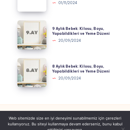
Bebek:
01/11/2024
Düzeni
Kilosu,
Boyu,
Yapabildikleri
9
9 Aylık Bebek: Kilosu, Boyu,
ve
Aylık
Yapabildikleri ve Yeme Düzeni
Yeme
Bebek:
20/09/2024
Düzeni
Kilosu,
Boyu,
Yapabildikleri
8
8 Aylık Bebek: Kilosu, Boyu,
ve
Aylık
Yapabildikleri ve Yeme Düzeni
Yeme
Bebek:
20/09/2024
Düzeni
Kilosu,
Boyu,
Yapabildikleri
ve
Yeme
Web sitemizde size en iyi deneyimi sunabilmemiz için çerezleri
Düzeni
kullanıyoruz. Bu siteyi kullanmaya devam ederseniz, bunu kabul
Tüm hakları saklıdır gebeyim.com.tr
ettiğinizi varsayarız.