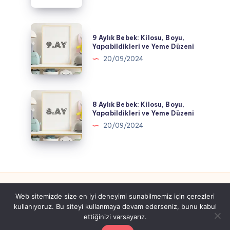
Kilosu,
Boyu,
Yapabildikleri
9
9 Aylık Bebek: Kilosu, Boyu,
ve
Aylık
Yapabildikleri ve Yeme Düzeni
Yeme
Bebek:
20/09/2024
Düzeni
Kilosu,
Boyu,
Yapabildikleri
8
8 Aylık Bebek: Kilosu, Boyu,
ve
Aylık
Yapabildikleri ve Yeme Düzeni
Yeme
Bebek:
20/09/2024
Düzeni
Kilosu,
Boyu,
Yapabildikleri
ve
Yeme
Web sitemizde size en iyi deneyimi sunabilmemiz için çerezleri
Düzeni
kullanıyoruz. Bu siteyi kullanmaya devam ederseniz, bunu kabul
Tüm hakları saklıdır gebeyim.com.tr
ettiğinizi varsayarız.