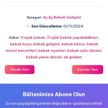
Ay Ay Bebek Gelişimi
Kategori:
Son Güncelleme:
01/11/2024
11 aylık bebek
,
11 aylık bebek yapabildikleri
,
Etiket:
bebek boyu
,
bebek gelişimi
,
bebek kilosu
,
bebek
motor becerileri
,
bebek oyunları
,
bebek uyku düzeni
,
bebek yeme düzeni
,
ek gıdalar
Önceki Yazı
Sonraki Yazı
Bültenimize Abone Olun
En son paylaşılan içerikleri doğrudan e-postanıza almak