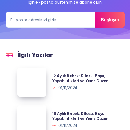
için e-posta bültenimize abone olun.
Başlayın
İlgili Yazılar
12
12 Aylık Bebek: Kilosu, Boyu,
Aylık
Yapabildikleri ve Yeme Düzeni
Bebek:
01/11/2024
Kilosu,
Boyu,
Yapabildikleri
10
10 Aylık Bebek: Kilosu, Boyu,
ve
Aylık
Yapabildikleri ve Yeme Düzeni
Yeme
Bebek:
01/11/2024
Düzeni