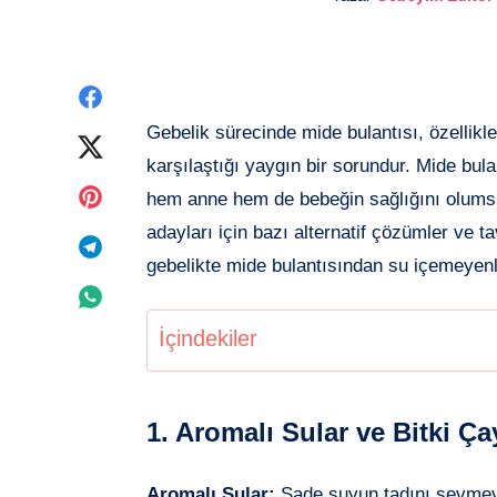
Facebook'de
Gebelik sürecinde mide bulantısı, özellikl
paylaşın
Twitter'de
karşılaştığı yaygın bir sorundur. Mide bulant
paylaşın
Pinterest'de
hem anne hem de bebeğin sağlığını olumsu
adayları için bazı alternatif çözümler ve
paylaşın
Telegram'de
gebelikte mide bulantısından su içemeyenle
paylaşın
Whatsapp'de
İçindekiler
paylaşın
1. Aromalı Sular ve Bitki Ça
Aromalı Sular:
Sade suyun tadını sevmeyen