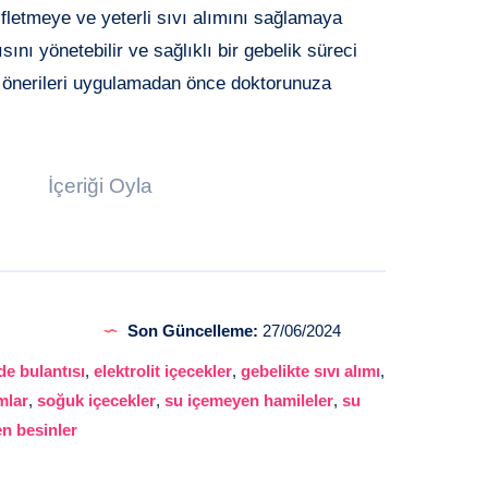
ifletmeye ve yeterli sıvı alımını sağlamaya
sını yönetebilir ve sağlıklı bir gebelik süreci
bu önerileri uygulamadan önce doktorunuza
İçeriği Oyla
Son Güncelleme:
27/06/2024
de bulantısı
,
elektrolit içecekler
,
gebelikte sıvı alımı
,
mlar
,
soğuk içecekler
,
su içemeyen hamileler
,
su
en besinler