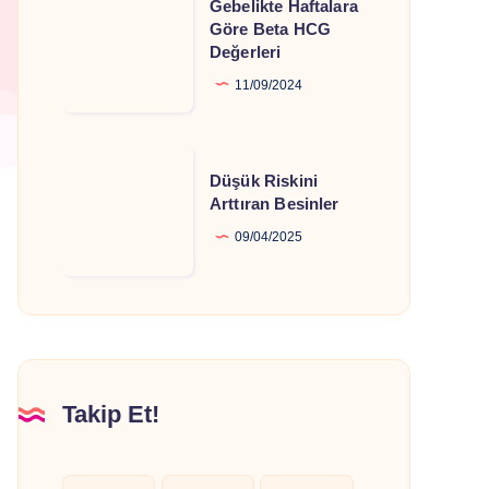
Gebelikte Haftalara
Haftalara
Göre Beta HCG
Değerleri
Göre
Beta
11/09/2024
HCG
Değerleri
Düşük
Düşük Riskini
Riskini
Arttıran Besinler
Arttıran
09/04/2025
Besinler
Takip Et!