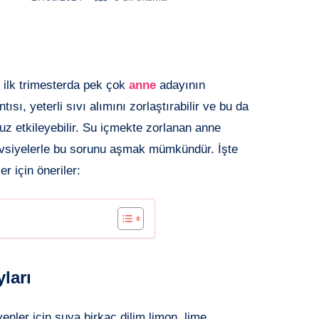
e ilk trimesterda pek çok
anne
adayının
ısı, yeterli sıvı alımını zorlaştırabilir ve bu da
z etkileyebilir. Su içmekte zorlanan anne
 tavsiyelerle bu sorunu aşmak mümkündür. İşte
r için öneriler:
yları
ler için suya birkaç dilim limon, lime,