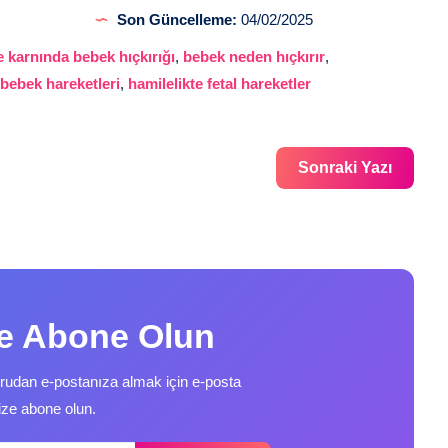
Son Güncelleme:
04/02/2025
 karnında bebek hıçkırığı
,
bebek neden hıçkırır
,
 bebek hareketleri
,
hamilelikte fetal hareketler
Sonraki Yazı
ze Abone Olun
ğrudan e-postanıza almak için e-posta
ize abone olun.