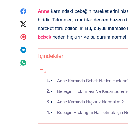
Facebook'de
Anne
karnındaki bebeğin hareketlerini his
biridir. Tekmeler, kıpırtılar derken bazen
r
paylaşın
Twitter'de
hareket fark edilebilir. Bu, büyük ihtimalle
paylaşın
Pinterest'de
bebek
neden hıçkırır ve bu durum normal
paylaşın
Telegram'de
İçindekiler
paylaşın
Whatsapp'de
paylaşın
Anne Karnında Bebek Neden Hıçkırır
Bebeğin Hıçkırması Ne Kadar Sürer v
Anne Karnında Hıçkırık Normal mi?
Bebeğin Hıçkırığını Hafifletmek İçin Ne