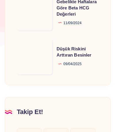
Gebelikte Haftalara
Haftalara
Göre Beta HCG
Değerleri
Göre
Beta
11/09/2024
HCG
Değerleri
Düşük
Düşük Riskini
Riskini
Arttıran Besinler
Arttıran
09/04/2025
Besinler
Takip Et!