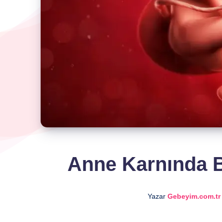
Anne Karnında B
Yazar
Gebeyim.com.tr