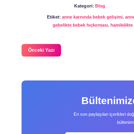
Kategori:
Blog
Etiket:
anne karnında bebek gelişimi
,
anne
gebelikte bebek hıçkırması
,
hamilelikte
Önceki Yazı
Bültenimi
En son paylaşılan içerikleri do
bültenim