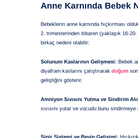
Anne Karnında Bebek N
Bebeklerin anne karnında hıçkırması olduk
2. trimesterinden itibaren (yaklaşık 16-20
birkaç nedeni olabilir:
Solunum Kaslarının Gelişmesi:
Bebek an
diyafram kaslarını çalıştırarak
doğum
sonr
geliştiğini gösterir.
Amniyon Sıvısını Yutma ve Sindirim Alı
sıvısını yutar ve vücudu bunu sindirmeye ç
Sinir Sistemi ve Beyin Gelişimi:
Hıçkırık