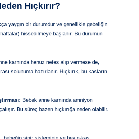
eden Hıçkırır?
ça yaygın bir durumdur ve genellikle gebeliğin
. haftalar) hissedilmeye başlanır. Bu durumun
ne karnında henüz nefes alıp vermese de,
ası solunuma hazırlanır. Hıçkırık, bu kasların
ştırması:
Bebek anne karnında amniyon
alışır. Bu süreç bazen hıçkırığa neden olabilir.
, bebeğin sinir sisteminin ve beyin-kas