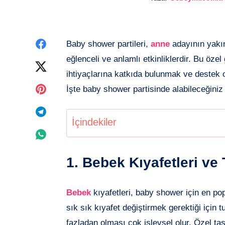
Facebook'de
Baby shower partileri,
anne
adayının yakın 
eğlenceli ve anlamlı etkinliklerdir. Bu öz
paylaşın
Twitter'de
ihtiyaçlarına katkıda bulunmak ve destek o
paylaşın
Pinterest'de
İşte baby shower partisinde alabileceğiniz p
paylaşın
Telegram'de
İçindekiler
paylaşın
Whatsapp'de
paylaşın
1. Bebek Kıyafetleri ve 
Bebek
kıyafetleri, baby shower için en po
sık sık kıyafet değiştirmek gerektiği için 
fazladan olması çok işlevsel olur. Özel t