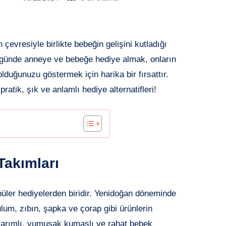
çevresiyle birlikte bebeğin gelişini kutladığı
el günde anneye ve bebeğe hediye almak, onların
lduğunuzu göstermek için harika bir fırsattır.
ratik, şık ve anlamlı hediye alternatifleri!
Takımları
püler hediyelerden biridir. Yenidoğan döneminde
tulum, zıbın, şapka ve çorap gibi ürünlerin
asarımlı, yumuşak kumaşlı ve rahat bebek