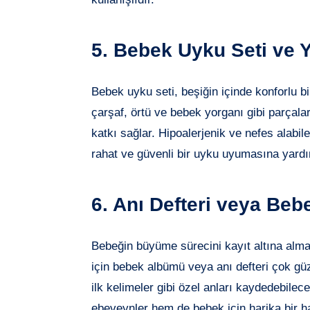
5. Bebek Uyku Seti ve Y
Bebek uyku seti, beşiğin içinde konforlu bi
çarşaf, örtü ve bebek yorganı gibi parçal
katkı sağlar. Hipoalerjenik ve nefes alabi
rahat ve güvenli bir uyku uyumasına yardı
6. Anı Defteri veya Be
Bebeğin büyüme sürecini kayıt altına alma
için bebek albümü veya anı defteri çok güze
ilk kelimeler gibi özel anları kaydedebilece
ebeveynler hem de bebek için harika bir ha