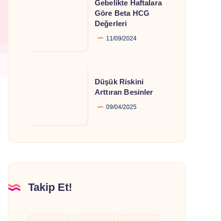
Gebelikte Haftalara
Haftalara
Göre Beta HCG
Değerleri
Göre
Beta
11/09/2024
HCG
Değerleri
Düşük
Düşük Riskini
Riskini
Arttıran Besinler
Arttıran
09/04/2025
Besinler
Takip Et!