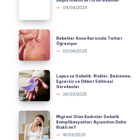
Düşük Riskini Arttıran Besinler
Arttıran
09/04/2025
Besinler
Bebekler
Bebekler Anne Karnında Tatları
Anne
Öğreniyor
Karnında
09/04/2025
Tatları
Öğreniyor
Lupus
Lupus ve Gebelik: Riskler, Beslenme,
ve
Egzersiz ve Dikkat Edilmesi
Gerekenler
Gebelik:
24/03/2025
Riskler,
Beslenme,
Egzersiz
Migreni
Migreni Olan Kadınlar Gebelik
ve
Olan
Komplikasyonları Açısından Daha
Riskli mi?
Dikkat
Kadınlar
18/03/2025
Edilmesi
Gebelik