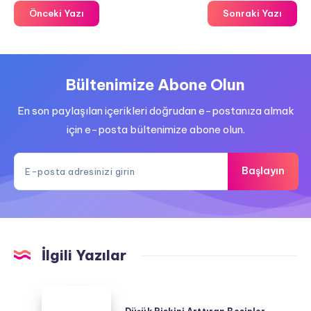
Önceki Yazı
Sonraki Yazı
Bültenimize Abone Olun
En son paylaşılan içerikleri doğrudan e-postanıza almak
için e-posta bültenimize abone olun.
Başlayın
İlgili Yazılar
Düşük
Riskini