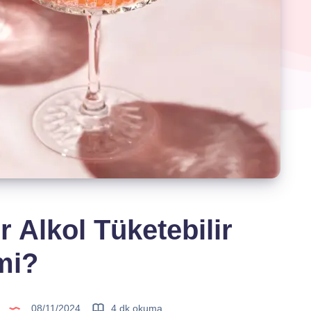
 Alkol Tüketebilir
mi?
08/11/2024
4 dk okuma