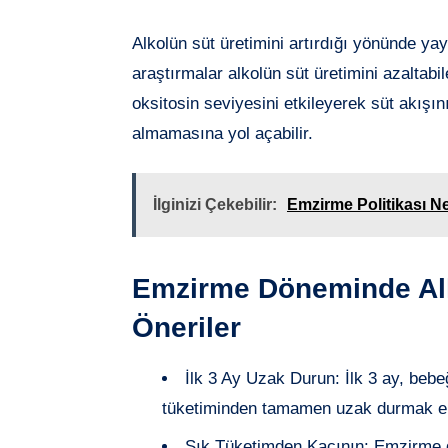
Alkolün süt üretimini artırdığı yönünde yay
araştırmalar alkolün süt üretimini azaltabi
oksitosin seviyesini etkileyerek süt akışın
almamasına yol açabilir.
İlginizi Çekebilir:
Emzirme Politikası Ne
Emzirme Döneminde Alk
Öneriler
İlk 3 Ay Uzak Durun: İlk 3 ay, beb
tüketiminden tamamen uzak durmak en s
Sık Tüketimden Kaçının: Emzirme d