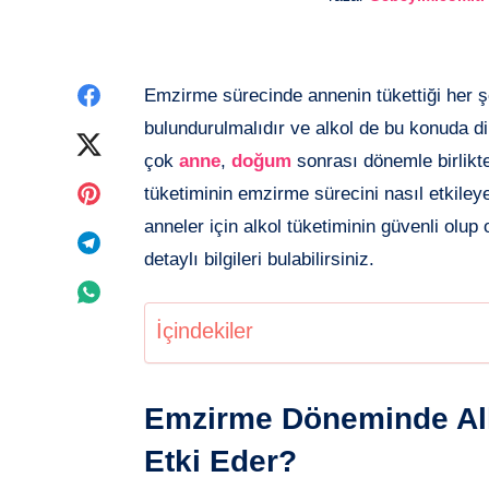
Facebook'de
Emzirme sürecinde annenin tükettiği her 
bulundurulmalıdır ve alkol de bu konuda d
paylaşın
Twitter'de
çok
anne
,
doğum
sonrası dönemle birlik
paylaşın
Pinterest'de
tüketiminin emzirme sürecini nasıl etkile
anneler için alkol tüketiminin güvenli olu
paylaşın
Telegram'de
detaylı bilgileri bulabilirsiniz.
paylaşın
Whatsapp'de
İçindekiler
paylaşın
Emzirme Döneminde Alk
Etki Eder?