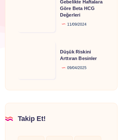
Gebelikte Haftalara
Haftalara
Göre Beta HCG
Değerleri
Göre
Beta
11/09/2024
HCG
Değerleri
Düşük
Düşük Riskini
Riskini
Arttıran Besinler
Arttıran
09/04/2025
Besinler
Takip Et!