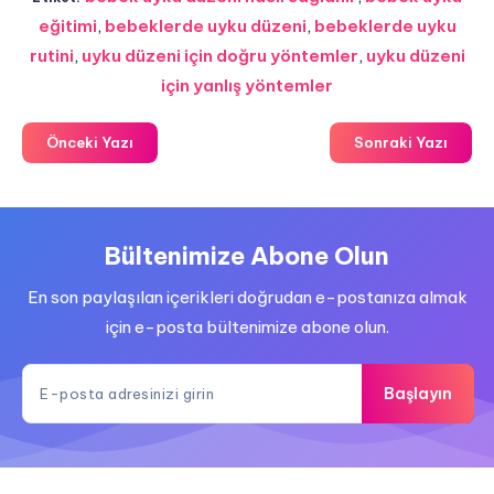
eğitimi
,
bebeklerde uyku düzeni
,
bebeklerde uyku
rutini
,
uyku düzeni için doğru yöntemler
,
uyku düzeni
için yanlış yöntemler
Önceki Yazı
Sonraki Yazı
Bültenimize Abone Olun
En son paylaşılan içerikleri doğrudan e-postanıza almak
için e-posta bültenimize abone olun.
Başlayın