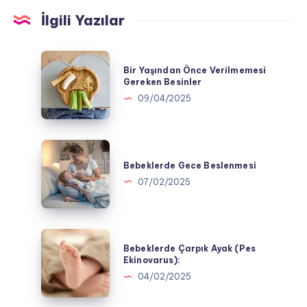
İlgili Yazılar
Bir
Bir Yaşından Önce Verilmemesi
Yaşından
Gereken Besinler
Önce
09/04/2025
Verilmemesi
Gereken
Besinler
Bebeklerde
Gece
Bebeklerde Gece Beslenmesi
Beslenmesi
07/02/2025
Bebeklerde
Bebeklerde Çarpık Ayak (Pes
Çarpık
Ekinovarus):
Ayak
04/02/2025
(Pes
Ekinovarus):