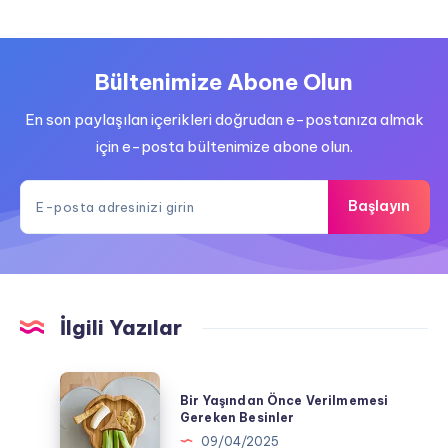
Bültenimize Abone Olun
En son paylaşılan içerikleri doğrudan e-postanıza almak
için e-posta bültenimize abone olun.
Başlayın
İlgili Yazılar
Bir
Bir Yaşından Önce Verilmemesi
Yaşından
Gereken Besinler
Önce
09/04/2025