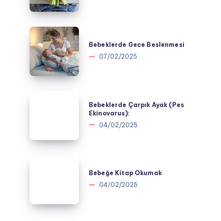
Verilmemesi
Gereken
Besinler
Bebeklerde
Gece
Bebeklerde Gece Beslenmesi
Beslenmesi
07/02/2025
Bebeklerde
Bebeklerde Çarpık Ayak (Pes
Çarpık
Ekinovarus):
Ayak
04/02/2025
(Pes
Ekinovarus):
Bebeğe
Kitap
Bebeğe Kitap Okumak
Okumak
04/02/2025