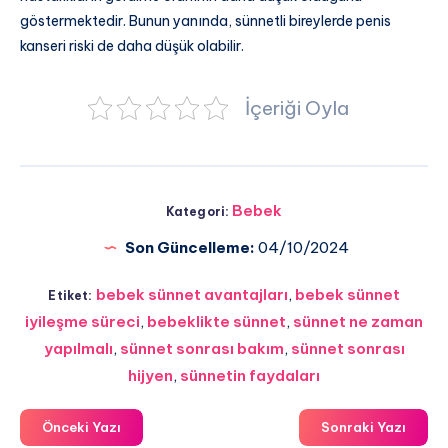
göstermektedir. Bunun yanında, sünnetli bireylerde penis
kanseri riski de daha düşük olabilir.
İçeriği Oyla
Bebek
Kategori:
Son Güncelleme:
04/10/2024
bebek sünnet avantajları
,
bebek sünnet
Etiket:
iyileşme süreci
,
bebeklikte sünnet
,
sünnet ne zaman
yapılmalı
,
sünnet sonrası bakım
,
sünnet sonrası
hijyen
,
sünnetin faydaları
Önceki Yazı
Sonraki Yazı