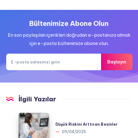
Bültenimize Abone Olun
En son paylaşılan içerikleri doğrudan e-postanıza almak
için e-posta bültenimize abone olun.
Başlayın
İlgili Yazılar
Düşük
Riskini
Düşük Riskini Arttıran Besinler
Arttıran
09/04/2025