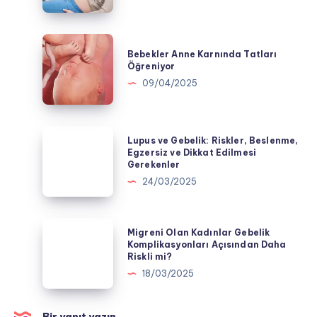
Besinler
Bebekler
Bebekler Anne Karnında Tatları
Anne
Öğreniyor
Karnında
09/04/2025
Tatları
Öğreniyor
Lupus
Lupus ve Gebelik: Riskler, Beslenme,
ve
Egzersiz ve Dikkat Edilmesi
Gerekenler
Gebelik:
24/03/2025
Riskler,
Beslenme,
Egzersiz
Migreni
Migreni Olan Kadınlar Gebelik
ve
Olan
Komplikasyonları Açısından Daha
Riskli mi?
Dikkat
Kadınlar
18/03/2025
Edilmesi
Gebelik
Gerekenler
Komplikasyonları
Açısından