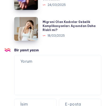
Gebelik:
24/03/2025
Riskler,
Beslenme,
Egzersiz
Migreni
Migreni Olan Kadınlar Gebelik
ve
Olan
Komplikasyonları Açısından Daha
Riskli mi?
Dikkat
Kadınlar
18/03/2025
Edilmesi
Gebelik
Gerekenler
Komplikasyonları
Açısından
Bir yanıt yazın
Daha
Riskli
mi?