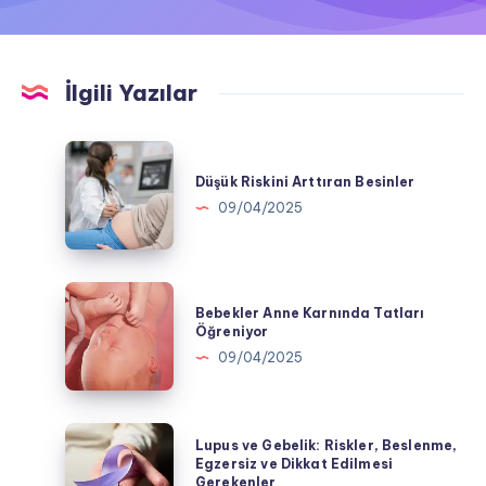
İlgili Yazılar
Düşük
Riskini
Düşük Riskini Arttıran Besinler
Arttıran
09/04/2025
Besinler
Bebekler
Bebekler Anne Karnında Tatları
Anne
Öğreniyor
Karnında
09/04/2025
Tatları
Öğreniyor
Lupus
Lupus ve Gebelik: Riskler, Beslenme,
ve
Egzersiz ve Dikkat Edilmesi
Gerekenler