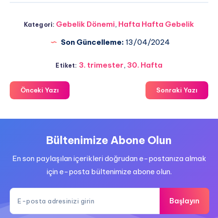
Gebelik Dönemi
,
Hafta Hafta Gebelik
Kategori:
Son Güncelleme:
13/04/2024
3. trimester
,
30. Hafta
Etiket:
Önceki Yazı
Sonraki Yazı
Bültenimize Abone Olun
En son paylaşılan içerikleri doğrudan e-postanıza almak
için e-posta bültenimize abone olun.
Başlayın